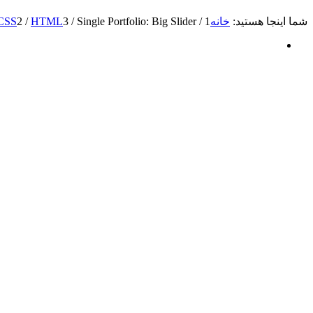
شما اینجا هستید:
خانه
1
/
Single Portfolio: Big Slider
/
3
HTML
/
2
CSS