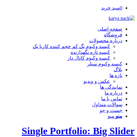
0
سبد خرید
صفحه اصلی
فروشگاه
درباره محصولات
کیسه وکیوم بگ کم حجم کننده کاریا پک
کیسه تازه نگهدارنده
کیسه وکیوم کانال دار
کیسه وکیوم سیلر
بلاگ
تازه ها
عکس و ویدیو
نمایندگی ها
درباره ما
تماس با ما
سوالات متداول
جست و جو
منو
منو
Single Portfolio: Big Slider