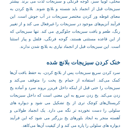
محلی، لوبیا سبز، گوجه فرنگی و سبزیجات لذت می برند. بیشتر
سبزیجات قبل از انجماد باید شسته و بلانچ شوند. بلانچ کردن به
معنای غوطه ور کردن مختصر سبزیجات در آب جوش است. این
فرآیند آنزیم‌های موجود در سبزیجات را غیرفعال می ‌کند و از تغییر
رنگ، طعم و بافت سبزیجات جلوگیری می کند. تنها سبزیجاتی که
از این قاعده مستثنی هستند، گوجه فرنگی، فلفل و پیاز استثنا
است. این سبزیجات قبل از انجماد نیازی به بلانچ شدن ندارند.
خنک کردن سبزیجات بلانچ شده
سرد کردن سریع سبزیجات پس از بلانچ کردن، به حفظ بافت آن‌ها
کمک می‌کند. استفاده از حمام یخ پخت را متوقف می‌کند و
سبزیجات را حتی قبل از اینکه داخل فریزر بروند سرد و آماده یخ
زدن می‌کند. یخ زدن سریع به این معنی است که داخل سبزیجات
کریستال‌های کوچک تری از یخ تشکیل می شود و دیواره های
سلولی را دست نخورده تر نگه می دارد. یک انجماد طولانی و
آهسته منجر به ایجاد بلورهای یخ بزرگتر می شود که این فرآیند
دیواره های سلولی را پاره می کند و از کیفیت آن‌ها می‌کاهد.